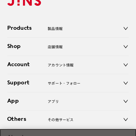
Products
製品情報
メガネ
Shop
店舗情報
サングラス
レンズ
店舗
コンタクトレンズ
Account
アカウント情報
オンラインショップ
老眼鏡
キッズ
マイページ／ログイン
Support
アクセサリー
サポート・フォロー
ログアウト
LINE公式アカウント
お知らせ
App
アプリ
よくあるご質問
ご利用ガイド
JINSアプリ
お問い合わせ
Others
その他サービス
3D WEB試着