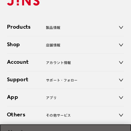
Products
製品情報
メガネ
Shop
店舗情報
サングラス
レンズ
店舗
コンタクトレンズ
Account
アカウント情報
オンラインショップ
老眼鏡
キッズ
マイページ／ログイン
Support
アクセサリー
サポート・フォロー
ログアウト
LINE公式アカウント
お知らせ
App
アプリ
よくあるご質問
ご利用ガイド
JINSアプリ
お問い合わせ
Others
その他サービス
3D WEB試着