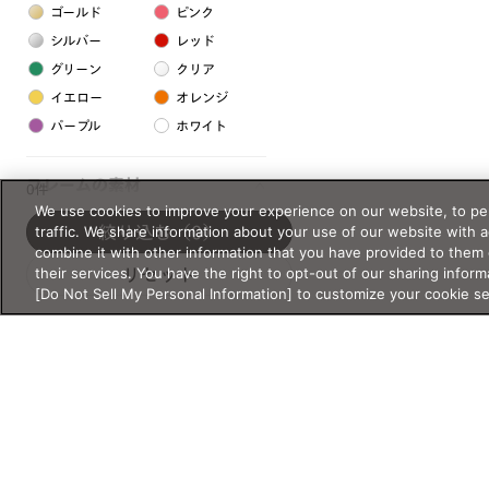
ゴールド
ピンク
シルバー
レッド
グリーン
クリア
イエロー
オレンジ
パープル
ホワイト
フレームの素材
0件
We use cookies to improve your experience on our website, to per
プラスチック系
traffic. We share information about your use of our website with 
絞り込む
（0）
combine it with other information that you have provided to them 
樹脂
their services. You have the right to opt-out of our sharing inform
リセット
[Do Not Sell My Personal Information] to customize your cookie s
アセテート
サスティナブル素材
セルロイド
金属系