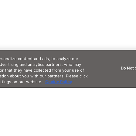
sonalize content and ads, to analyze our
advertising and analytics partners, who may
Do Not 
or that they have collected from your use of
ation about you with our partners. Please click
ettings on our website.
Cookie Policy