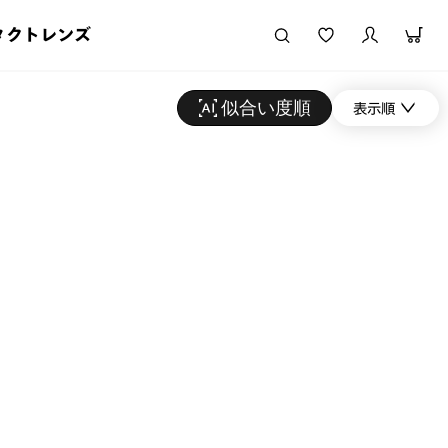
タクトレンズ
似合い度順
表示順