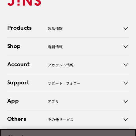
Products
製品情報
メガネ
Shop
店舗情報
サングラス
レンズ
店舗
コンタクトレンズ
Account
アカウント情報
オンラインショップ
老眼鏡
キッズ
マイページ／ログイン
Support
アクセサリー
サポート・フォロー
ログアウト
LINE公式アカウント
お知らせ
App
アプリ
よくあるご質問
ご利用ガイド
JINSアプリ
お問い合わせ
Others
その他サービス
3D WEB試着