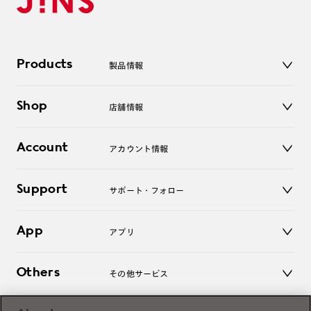
Products
製品情報
メガネ
Shop
店舗情報
サングラス
レンズ
店舗
コンタクトレンズ
Account
アカウント情報
オンラインショップ
老眼鏡
キッズ
マイページ／ログイン
Support
アクセサリー
サポート・フォロー
ログアウト
LINE公式アカウント
お知らせ
App
アプリ
よくあるご質問
ご利用ガイド
JINSアプリ
お問い合わせ
Others
その他サービス
3D WEB試着