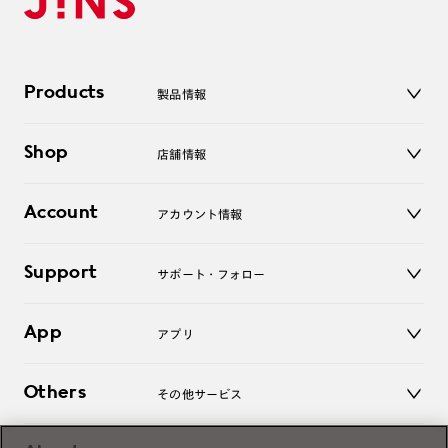
Products
製品情報
メガネ
Shop
店舗情報
サングラス
レンズ
店舗
コンタクトレンズ
Account
アカウント情報
オンラインショップ
老眼鏡
キッズ
マイページ／ログイン
Support
アクセサリー
サポート・フォロー
ログアウト
LINE公式アカウント
お知らせ
App
アプリ
よくあるご質問
ご利用ガイド
JINSアプリ
お問い合わせ
Others
その他サービス
3D WEB試着