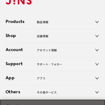
Products
製品情報
メガネ
Shop
店舗情報
サングラス
レンズ
店舗
コンタクトレンズ
Account
アカウント情報
オンラインショップ
老眼鏡
キッズ
マイページ／ログイン
Support
アクセサリー
サポート・フォロー
ログアウト
LINE公式アカウント
お知らせ
App
アプリ
よくあるご質問
ご利用ガイド
JINSアプリ
お問い合わせ
Others
その他サービス
3D WEB試着