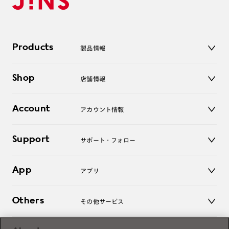
Products
製品情報
メガネ
Shop
店舗情報
サングラス
レンズ
店舗
コンタクトレンズ
Account
アカウント情報
オンラインショップ
老眼鏡
キッズ
マイページ／ログイン
Support
アクセサリー
サポート・フォロー
ログアウト
LINE公式アカウント
お知らせ
App
アプリ
よくあるご質問
ご利用ガイド
JINSアプリ
お問い合わせ
Others
その他サービス
3D WEB試着