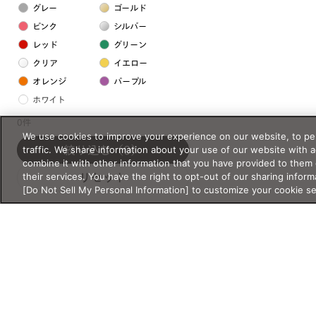
グレー
ゴールド
ピンク
シルバー
レッド
グリーン
クリア
イエロー
オレンジ
パープル
ホワイト
0件
We use cookies to improve your experience on our website, to per
フレームの素材
traffic. We share information about your use of our website with 
絞り込む
（0）
プラスチック系
combine it with other information that you have provided to them 
their services. You have the right to opt-out of our sharing inform
リセット
樹脂
[Do Not Sell My Personal Information] to customize your cookie s
アセテート
サスティナブル素材
セルロイド