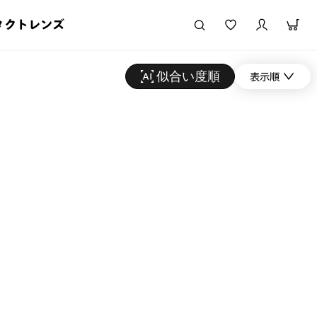
タクトレンズ
似合い度順
表示順