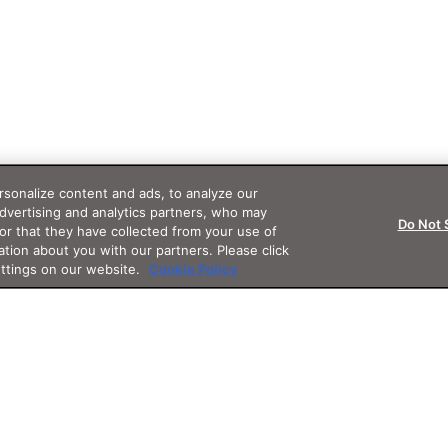
sonalize content and ads, to analyze our
advertising and analytics partners, who may
Do Not 
or that they have collected from your use of
ation about you with our partners. Please click
ettings on our website.
Cookie Policy