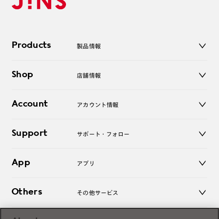
Products
製品情報
メガネ
Shop
店舗情報
サングラス
レンズ
店舗
コンタクトレンズ
Account
アカウント情報
オンラインショップ
老眼鏡
キッズ
マイページ／ログイン
Support
アクセサリー
サポート・フォロー
ログアウト
LINE公式アカウント
お知らせ
App
アプリ
よくあるご質問
ご利用ガイド
JINSアプリ
お問い合わせ
Others
その他サービス
3D WEB試着