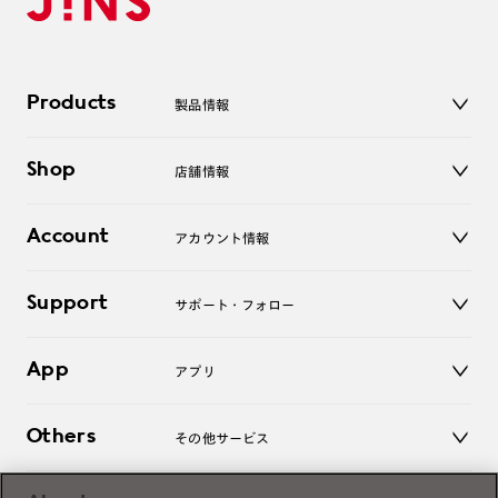
Products
製品情報
メガネ
Shop
店舗情報
サングラス
レンズ
店舗
コンタクトレンズ
Account
アカウント情報
オンラインショップ
老眼鏡
キッズ
マイページ／ログイン
Support
アクセサリー
サポート・フォロー
ログアウト
LINE公式アカウント
お知らせ
App
アプリ
よくあるご質問
ご利用ガイド
JINSアプリ
お問い合わせ
Others
その他サービス
3D WEB試着