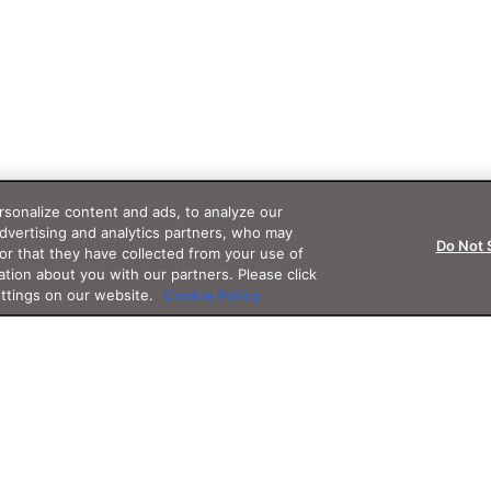
sonalize content and ads, to analyze our
advertising and analytics partners, who may
Do Not 
or that they have collected from your use of
ation about you with our partners. Please click
ettings on our website.
Cookie Policy