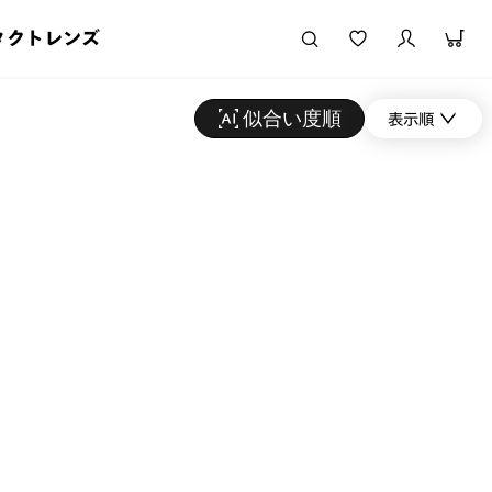
タクトレンズ
似合い度順
表示順