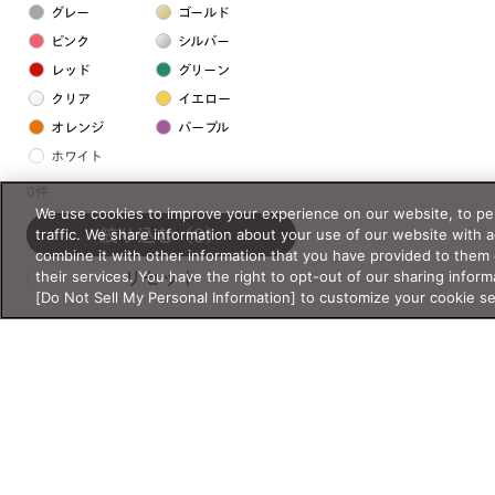
グレー
ゴールド
ピンク
シルバー
レッド
グリーン
クリア
イエロー
オレンジ
パープル
ホワイト
0件
We use cookies to improve your experience on our website, to per
フレームの素材
traffic. We share information about your use of our website with 
絞り込む
（0）
プラスチック系
combine it with other information that you have provided to them 
their services. You have the right to opt-out of our sharing inform
リセット
樹脂
[Do Not Sell My Personal Information] to customize your cookie s
アセテート
サスティナブル素材
セルロイド