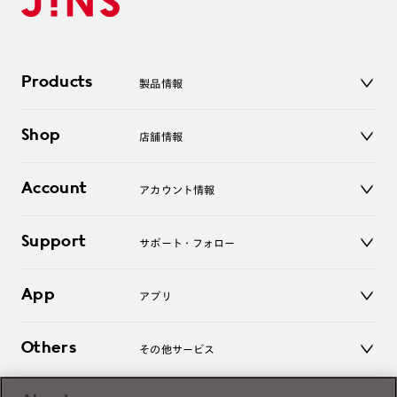
Products
製品情報
メガネ
Shop
店舗情報
サングラス
レンズ
店舗
コンタクトレンズ
Account
アカウント情報
オンラインショップ
老眼鏡
キッズ
マイページ／ログイン
Support
アクセサリー
サポート・フォロー
ログアウト
LINE公式アカウント
お知らせ
App
アプリ
よくあるご質問
ご利用ガイド
JINSアプリ
お問い合わせ
Others
その他サービス
3D WEB試着