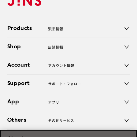
Products
製品情報
メガネ
Shop
店舗情報
サングラス
レンズ
店舗
コンタクトレンズ
Account
アカウント情報
オンラインショップ
老眼鏡
キッズ
マイページ／ログイン
Support
アクセサリー
サポート・フォロー
ログアウト
LINE公式アカウント
お知らせ
App
アプリ
よくあるご質問
ご利用ガイド
JINSアプリ
お問い合わせ
Others
その他サービス
3D WEB試着