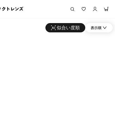
タクトレンズ
似合い度順
表示順