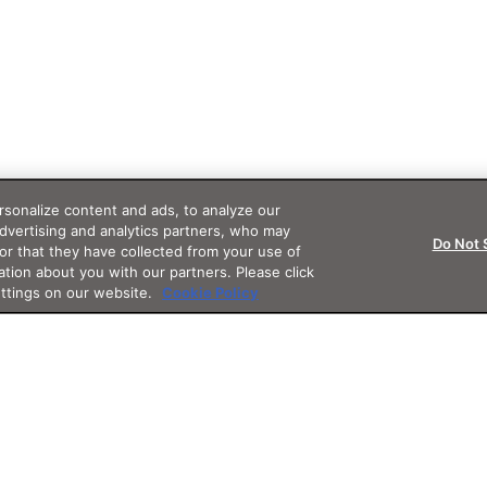
sonalize content and ads, to analyze our
advertising and analytics partners, who may
Do Not 
or that they have collected from your use of
ation about you with our partners. Please click
ettings on our website.
Cookie Policy