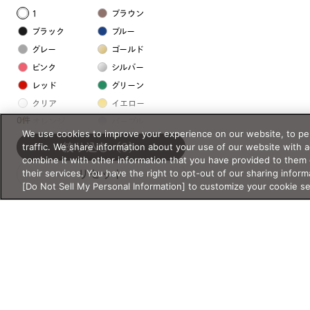
1
ブラウン
ブラック
ブルー
グレー
ゴールド
ピンク
シルバー
レッド
グリーン
クリア
イエロー
0件
オレンジ
パープル
We use cookies to improve your experience on our website, to per
ホワイト
traffic. We share information about your use of our website with 
絞り込む
（0）
combine it with other information that you have provided to them 
their services. You have the right to opt-out of our sharing inform
リセット
フレームの素材
[Do Not Sell My Personal Information] to customize your cookie s
プラスチック系
樹脂
アセテート
サスティナブル素材