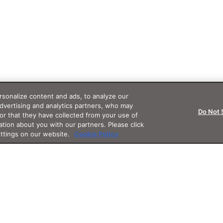
sonalize content and ads, to analyze our
advertising and analytics partners, who may
Do Not 
or that they have collected from your use of
ation about you with our partners. Please click
ettings on our website.
Cookie Policy