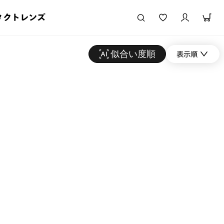
タクトレンズ
似合い度順
表示順