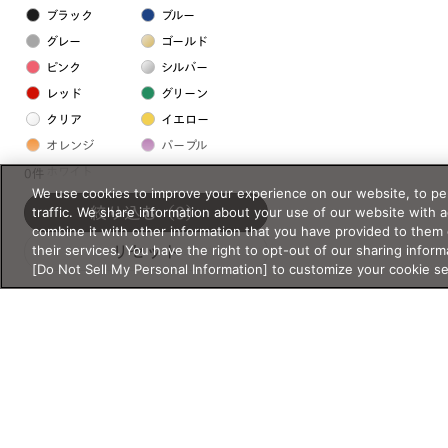
ブラック
ブルー
グレー
ゴールド
ピンク
シルバー
レッド
グリーン
クリア
イエロー
オレンジ
パープル
ホワイト
0件
We use cookies to improve your experience on our website, to per
traffic. We share information about your use of our website with 
絞り込む
（0）
フレームの素材
combine it with other information that you have provided to them 
their services. You have the right to opt-out of our sharing inform
リセット
プラスチック系
[Do Not Sell My Personal Information] to customize your cookie s
樹脂
アセテート
サスティナブル素材
セルロイド