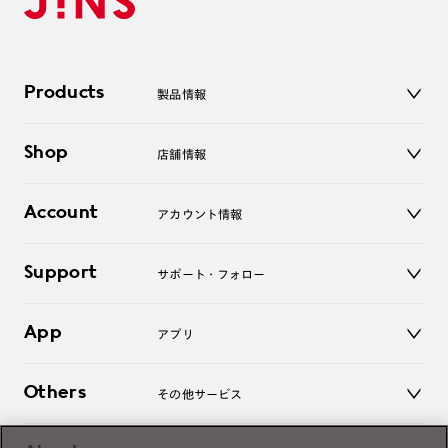
Products
製品情報
メガネ
Shop
店舗情報
サングラス
レンズ
店舗
コンタクトレンズ
Account
アカウント情報
オンラインショップ
老眼鏡
キッズ
マイページ／ログイン
Support
アクセサリー
サポート・フォロー
ログアウト
LINE公式アカウント
お知らせ
App
アプリ
よくあるご質問
ご利用ガイド
JINSアプリ
お問い合わせ
Others
その他サービス
3D WEB試着