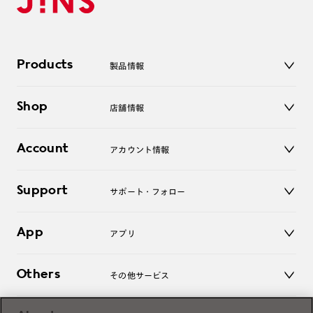
Products
製品情報
メガネ
Shop
店舗情報
サングラス
レンズ
店舗
コンタクトレンズ
Account
アカウント情報
オンラインショップ
老眼鏡
キッズ
マイページ／ログイン
Support
アクセサリー
サポート・フォロー
ログアウト
LINE公式アカウント
お知らせ
App
アプリ
よくあるご質問
ご利用ガイド
JINSアプリ
お問い合わせ
Others
その他サービス
3D WEB試着