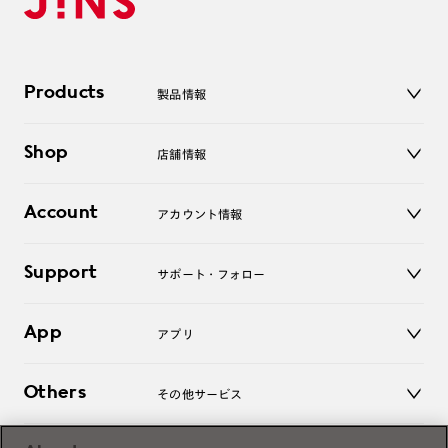
Products
製品情報
メガネ
Shop
店舗情報
サングラス
レンズ
店舗
コンタクトレンズ
Account
アカウント情報
オンラインショップ
老眼鏡
キッズ
マイページ／ログイン
Support
アクセサリー
サポート・フォロー
ログアウト
LINE公式アカウント
お知らせ
App
アプリ
よくあるご質問
ご利用ガイド
JINSアプリ
お問い合わせ
Others
その他サービス
3D WEB試着