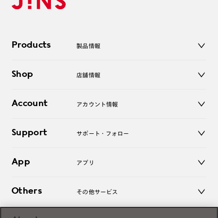
Products
製品情報
メガネ
Shop
店舗情報
サングラス
レンズ
店舗
コンタクトレンズ
Account
アカウント情報
オンラインショップ
老眼鏡
キッズ
マイページ／ログイン
Support
アクセサリー
サポート・フォロー
ログアウト
LINE公式アカウント
お知らせ
App
アプリ
よくあるご質問
ご利用ガイド
JINSアプリ
お問い合わせ
Others
その他サービス
3D WEB試着