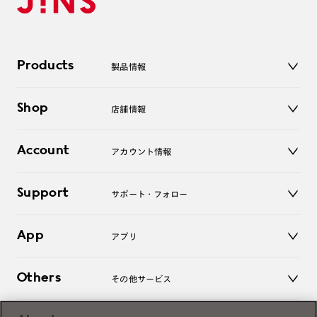
Products
製品情報
メガネ
Shop
店舗情報
サングラス
レンズ
店舗
コンタクトレンズ
Account
アカウント情報
オンラインショップ
老眼鏡
キッズ
マイページ／ログイン
Support
アクセサリー
サポート・フォロー
ログアウト
LINE公式アカウント
お知らせ
App
アプリ
よくあるご質問
ご利用ガイド
JINSアプリ
お問い合わせ
Others
その他サービス
3D WEB試着