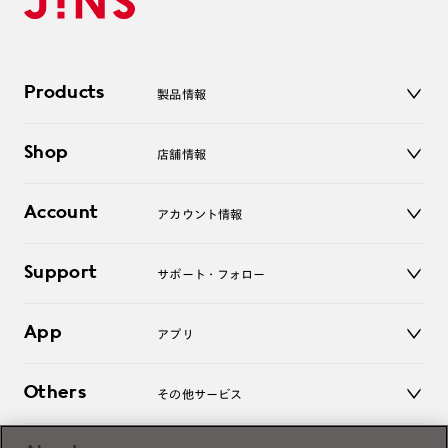
Products
製品情報
メガネ
Shop
店舗情報
サングラス
レンズ
店舗
コンタクトレンズ
Account
アカウント情報
オンラインショップ
老眼鏡
キッズ
マイページ／ログイン
Support
アクセサリー
サポート・フォロー
ログアウト
LINE公式アカウント
お知らせ
App
アプリ
よくあるご質問
ご利用ガイド
JINSアプリ
お問い合わせ
Others
その他サービス
3D WEB試着