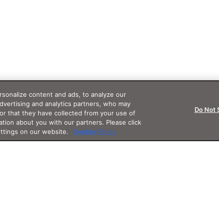
sonalize content and ads, to analyze our
advertising and analytics partners, who may
Do Not 
or that they have collected from your use of
ation about you with our partners. Please click
ettings on our website.
Cookie Policy