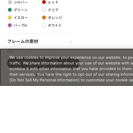
シルバー
レッド
グリーン
クリア
イエロー
オレンジ
パープル
ホワイト
フレームの素材
プラスチック系
0件
We use cookies to improve your experience on our website, to per
樹脂
traffic. We share information about your use of our website with 
絞り込む
（0）
combine it with other information that you have provided to them 
their services. You have the right to opt-out of our sharing inform
リセット
アセテート
[Do Not Sell My Personal Information] to customize your cookie s
サスティナブル素材
セルロイド
金属系
メタル