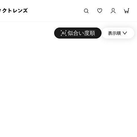
タクトレンズ
似合い度順
表示順