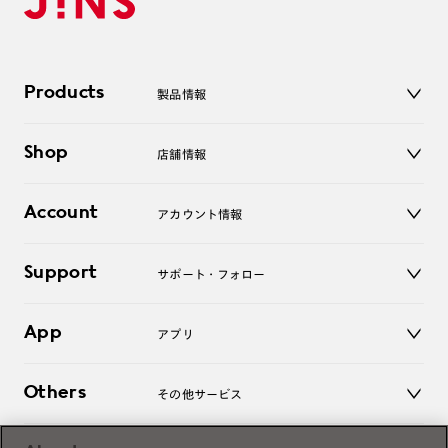
Products
製品情報
メガネ
Shop
店舗情報
サングラス
レンズ
店舗
コンタクトレンズ
Account
アカウント情報
オンラインショップ
老眼鏡
キッズ
マイページ／ログイン
Support
アクセサリー
サポート・フォロー
ログアウト
LINE公式アカウント
お知らせ
App
アプリ
よくあるご質問
ご利用ガイド
JINSアプリ
お問い合わせ
Others
その他サービス
3D WEB試着