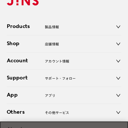
Products
製品情報
メガネ
Shop
店舗情報
サングラス
レンズ
店舗
コンタクトレンズ
Account
アカウント情報
オンラインショップ
老眼鏡
キッズ
マイページ／ログイン
Support
アクセサリー
サポート・フォロー
ログアウト
LINE公式アカウント
お知らせ
App
アプリ
よくあるご質問
ご利用ガイド
JINSアプリ
お問い合わせ
Others
その他サービス
3D WEB試着