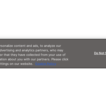
sonalize content and ads, to analyze our
advertising and analytics partners, who may
Do Not 
or that they have collected from your use of
ation about you with our partners. Please click
ettings on our website.
Cookie Policy