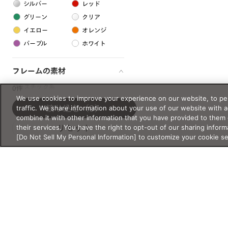
シルバー
レッド
グリーン
クリア
イエロー
オレンジ
パープル
ホワイト
フレームの素材
プラスチック系
0件
We use cookies to improve your experience on our website, to per
樹脂
traffic. We share information about your use of our website with 
絞り込む
（0）
combine it with other information that you have provided to them 
their services. You have the right to opt-out of our sharing inform
リセット
アセテート
[Do Not Sell My Personal Information] to customize your cookie s
サスティナブル素材
セルロイド
金属系
メタル