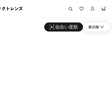
タクトレンズ
似合い度順
表示順