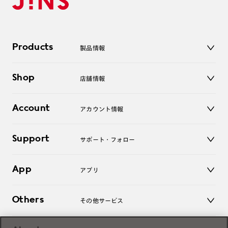
Products
製品情報
メガネ
Shop
店舗情報
サングラス
レンズ
店舗
コンタクトレンズ
Account
アカウント情報
オンラインショップ
老眼鏡
キッズ
マイページ／ログイン
Support
アクセサリー
サポート・フォロー
ログアウト
LINE公式アカウント
お知らせ
App
アプリ
よくあるご質問
ご利用ガイド
JINSアプリ
お問い合わせ
Others
その他サービス
3D WEB試着