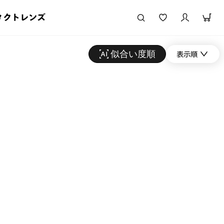
タクトレンズ
似合い度順
表示順