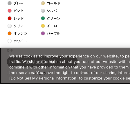
グレー
ゴールド
ピンク
シルバー
レッド
グリーン
クリア
イエロー
オレンジ
パープル
ホワイト
0件
We use cookies to improve your experience on our website, to per
フレームの素材
traffic. We share information about your use of our website with 
絞り込む
（0）
プラスチック系
combine it with other information that you have provided to them 
their services. You have the right to opt-out of our sharing inform
リセット
樹脂
[Do Not Sell My Personal Information] to customize your cookie s
アセテート
サスティナブル素材
セルロイド