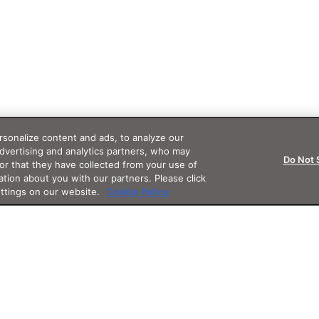
sonalize content and ads, to analyze our
advertising and analytics partners, who may
Do Not 
or that they have collected from your use of
ation about you with our partners. Please click
ettings on our website.
Cookie Policy