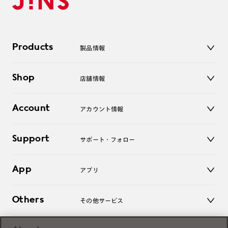
Products
製品情報
メガネ
Shop
店舗情報
サングラス
レンズ
店舗
コンタクトレンズ
Account
アカウント情報
オンラインショップ
老眼鏡
キッズ
マイページ／ログイン
Support
アクセサリー
サポート・フォロー
ログアウト
LINE公式アカウント
お知らせ
App
アプリ
よくあるご質問
ご利用ガイド
JINSアプリ
お問い合わせ
Others
その他サービス
3D WEB試着