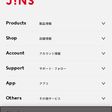
Products
製品情報
メガネ
Shop
店舗情報
サングラス
レンズ
店舗
コンタクトレンズ
Account
アカウント情報
オンラインショップ
老眼鏡
キッズ
マイページ／ログイン
Support
アクセサリー
サポート・フォロー
ログアウト
LINE公式アカウント
お知らせ
App
アプリ
よくあるご質問
ご利用ガイド
JINSアプリ
お問い合わせ
Others
その他サービス
3D WEB試着