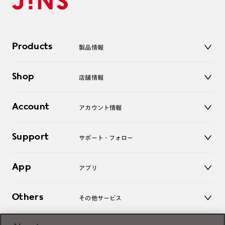
Products
製品情報
メガネ
Shop
店舗情報
サングラス
レンズ
店舗
コンタクトレンズ
Account
アカウント情報
オンラインショップ
老眼鏡
キッズ
マイページ／ログイン
Support
アクセサリー
サポート・フォロー
ログアウト
LINE公式アカウント
お知らせ
App
アプリ
よくあるご質問
ご利用ガイド
JINSアプリ
お問い合わせ
Others
その他サービス
3D WEB試着