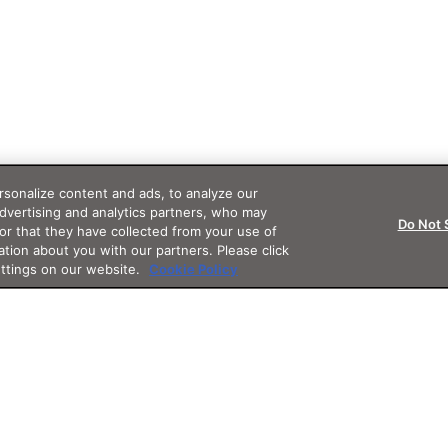
sonalize content and ads, to analyze our
advertising and analytics partners, who may
Do Not 
or that they have collected from your use of
ation about you with our partners. Please click
ettings on our website.
Cookie Policy