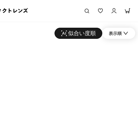
タクトレンズ
似合い度順
表示順