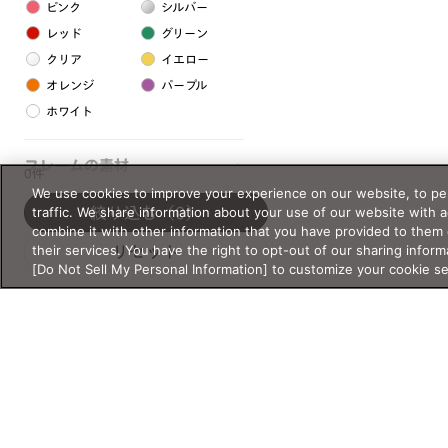
ピンク
シルバー
レッド
グリーン
クリア
イエロー
オレンジ
パープル
ホワイト
フレームの素材
0件
We use cookies to improve your experience on our website, to per
プラスチック系
traffic. We share information about your use of our website with 
絞り込む
（0）
combine it with other information that you have provided to them 
樹脂
their services. You have the right to opt-out of our sharing inform
リセット
[Do Not Sell My Personal Information] to customize your cookie s
アセテート
サスティナブル素材
セルロイド
金属系