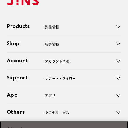
Products
製品情報
メガネ
Shop
店舗情報
サングラス
レンズ
店舗
コンタクトレンズ
Account
アカウント情報
オンラインショップ
老眼鏡
キッズ
マイページ／ログイン
Support
アクセサリー
サポート・フォロー
ログアウト
LINE公式アカウント
お知らせ
App
アプリ
よくあるご質問
ご利用ガイド
JINSアプリ
お問い合わせ
Others
その他サービス
3D WEB試着