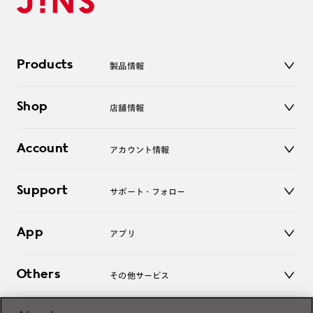
Products
製品情報
メガネ
Shop
店舗情報
サングラス
レンズ
店舗
コンタクトレンズ
Account
アカウント情報
オンラインショップ
老眼鏡
キッズ
マイページ／ログイン
Support
アクセサリー
サポート・フォロー
ログアウト
LINE公式アカウント
お知らせ
App
アプリ
よくあるご質問
ご利用ガイド
JINSアプリ
お問い合わせ
Others
その他サービス
3D WEB試着