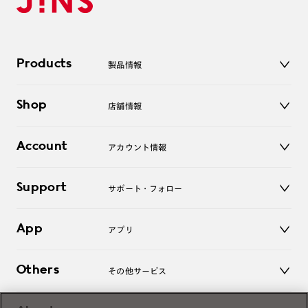
Products
製品情報
メガネ
Shop
店舗情報
サングラス
レンズ
店舗
コンタクトレンズ
Account
アカウント情報
オンラインショップ
老眼鏡
キッズ
マイページ／ログイン
Support
アクセサリー
サポート・フォロー
ログアウト
LINE公式アカウント
お知らせ
App
アプリ
よくあるご質問
ご利用ガイド
JINSアプリ
お問い合わせ
Others
その他サービス
3D WEB試着