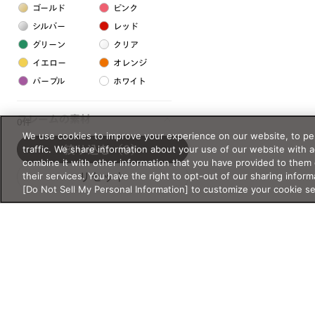
ゴールド
ピンク
シルバー
レッド
グリーン
クリア
イエロー
オレンジ
パープル
ホワイト
フレームの素材
0件
We use cookies to improve your experience on our website, to per
プラスチック系
traffic. We share information about your use of our website with 
絞り込む
（0）
combine it with other information that you have provided to them 
樹脂
their services. You have the right to opt-out of our sharing inform
リセット
[Do Not Sell My Personal Information] to customize your cookie s
アセテート
サスティナブル素材
セルロイド
金属系