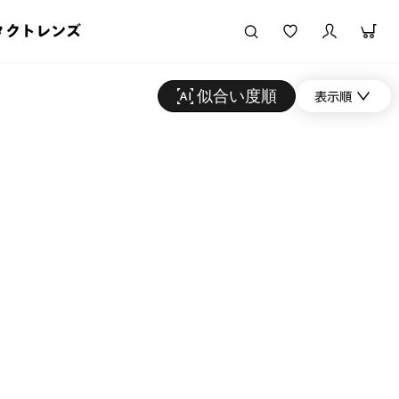
タクトレンズ
似合い度順
表示順