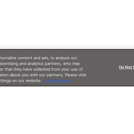
sonalize content and ads, to analyze our
advertising and analytics partners, who may
Do Not 
or that they have collected from your use of
ation about you with our partners. Please click
ettings on our website.
Cookie Policy