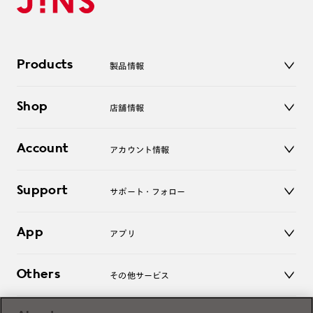
Products
製品情報
メガネ
Shop
店舗情報
サングラス
レンズ
店舗
コンタクトレンズ
Account
アカウント情報
オンラインショップ
老眼鏡
キッズ
マイページ／ログイン
Support
アクセサリー
サポート・フォロー
ログアウト
LINE公式アカウント
お知らせ
App
アプリ
よくあるご質問
ご利用ガイド
JINSアプリ
お問い合わせ
Others
その他サービス
3D WEB試着