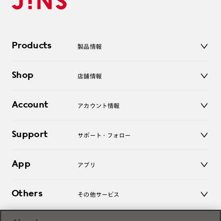
Products
製品情報
メガネ
Shop
店舗情報
サングラス
レンズ
店舗
コンタクトレンズ
Account
アカウント情報
オンラインショップ
老眼鏡
キッズ
マイページ／ログイン
Support
アクセサリー
サポート・フォロー
ログアウト
LINE公式アカウント
お知らせ
App
アプリ
よくあるご質問
ご利用ガイド
JINSアプリ
お問い合わせ
Others
その他サービス
3D WEB試着