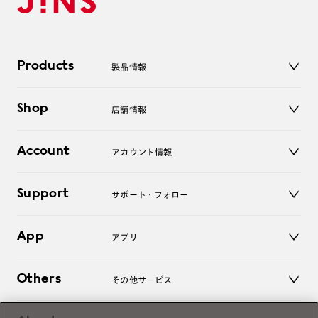
Products
製品情報
メガネ
Shop
店舗情報
サングラス
レンズ
店舗
コンタクトレンズ
Account
アカウント情報
オンラインショップ
老眼鏡
キッズ
マイページ／ログイン
Support
アクセサリー
サポート・フォロー
ログアウト
LINE公式アカウント
お知らせ
App
アプリ
よくあるご質問
ご利用ガイド
JINSアプリ
お問い合わせ
Others
その他サービス
3D WEB試着