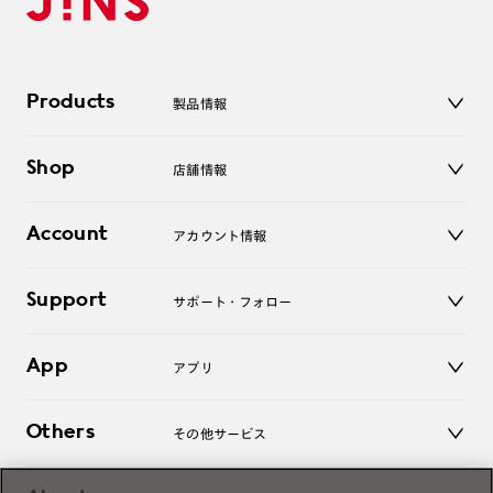
Products
製品情報
メガネ
Shop
店舗情報
サングラス
レンズ
店舗
コンタクトレンズ
Account
アカウント情報
オンラインショップ
老眼鏡
キッズ
マイページ／ログイン
Support
アクセサリー
サポート・フォロー
ログアウト
LINE公式アカウント
お知らせ
App
アプリ
よくあるご質問
ご利用ガイド
JINSアプリ
お問い合わせ
Others
その他サービス
3D WEB試着