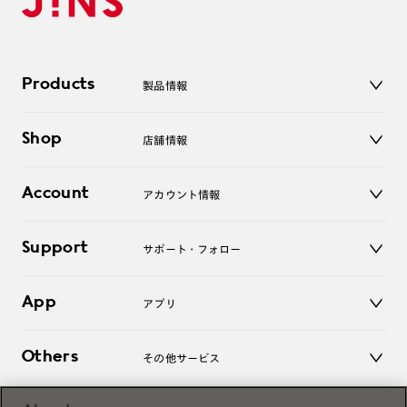
Products
製品情報
メガネ
Shop
店舗情報
サングラス
レンズ
店舗
コンタクトレンズ
Account
アカウント情報
オンラインショップ
老眼鏡
キッズ
マイページ／ログイン
Support
アクセサリー
サポート・フォロー
ログアウト
LINE公式アカウント
お知らせ
App
アプリ
よくあるご質問
ご利用ガイド
JINSアプリ
お問い合わせ
Others
その他サービス
3D WEB試着