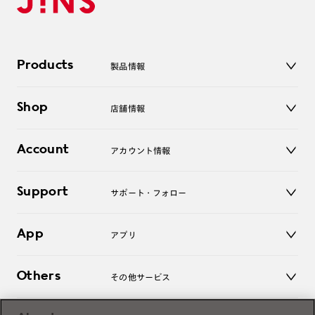
Products
製品情報
メガネ
Shop
店舗情報
サングラス
レンズ
店舗
コンタクトレンズ
Account
アカウント情報
オンラインショップ
老眼鏡
キッズ
マイページ／ログイン
Support
アクセサリー
サポート・フォロー
ログアウト
LINE公式アカウント
お知らせ
App
アプリ
よくあるご質問
ご利用ガイド
JINSアプリ
お問い合わせ
Others
その他サービス
3D WEB試着