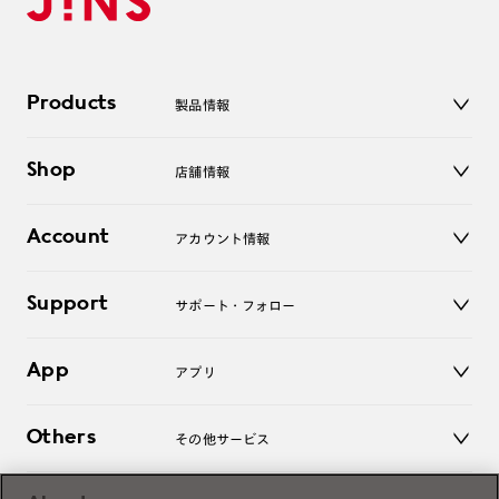
Products
製品情報
メガネ
Shop
店舗情報
サングラス
レンズ
店舗
コンタクトレンズ
Account
アカウント情報
オンラインショップ
老眼鏡
キッズ
マイページ／ログイン
Support
アクセサリー
サポート・フォロー
ログアウト
LINE公式アカウント
お知らせ
App
アプリ
よくあるご質問
ご利用ガイド
JINSアプリ
お問い合わせ
Others
その他サービス
3D WEB試着