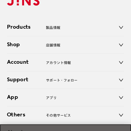
Products
製品情報
メガネ
Shop
店舗情報
サングラス
レンズ
店舗
コンタクトレンズ
Account
アカウント情報
オンラインショップ
老眼鏡
キッズ
マイページ／ログイン
Support
アクセサリー
サポート・フォロー
ログアウト
LINE公式アカウント
お知らせ
App
アプリ
よくあるご質問
ご利用ガイド
JINSアプリ
お問い合わせ
Others
その他サービス
3D WEB試着