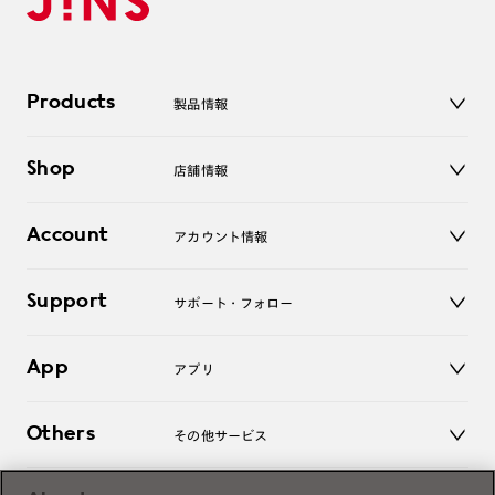
Products
製品情報
メガネ
Shop
店舗情報
サングラス
レンズ
店舗
コンタクトレンズ
Account
アカウント情報
オンラインショップ
老眼鏡
キッズ
マイページ／ログイン
Support
アクセサリー
サポート・フォロー
ログアウト
LINE公式アカウント
お知らせ
App
アプリ
よくあるご質問
ご利用ガイド
JINSアプリ
お問い合わせ
Others
その他サービス
3D WEB試着