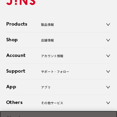
Products
製品情報
メガネ
Shop
店舗情報
サングラス
レンズ
店舗
コンタクトレンズ
Account
アカウント情報
オンラインショップ
老眼鏡
キッズ
マイページ／ログイン
Support
アクセサリー
サポート・フォロー
ログアウト
LINE公式アカウント
お知らせ
App
アプリ
よくあるご質問
ご利用ガイド
JINSアプリ
お問い合わせ
Others
その他サービス
3D WEB試着