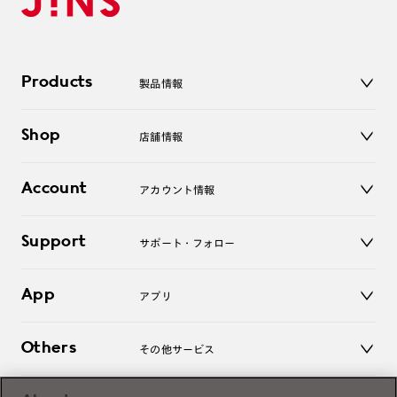
Products
製品情報
メガネ
Shop
店舗情報
サングラス
レンズ
店舗
コンタクトレンズ
Account
アカウント情報
オンラインショップ
老眼鏡
キッズ
マイページ／ログイン
Support
アクセサリー
サポート・フォロー
ログアウト
LINE公式アカウント
お知らせ
App
アプリ
よくあるご質問
ご利用ガイド
JINSアプリ
お問い合わせ
Others
その他サービス
3D WEB試着