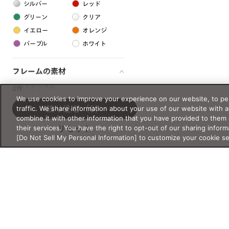
シルバー
レッド
グリーン
クリア
イエロー
オレンジ
パープル
ホワイト
フレームの素材
プラスチック系
0件
We use cookies to improve your experience on our website, to per
樹脂
traffic. We share information about your use of our website with 
絞り込む
（0）
combine it with other information that you have provided to them 
their services. You have the right to opt-out of our sharing inform
リセット
アセテート
[Do Not Sell My Personal Information] to customize your cookie s
サスティナブル素材
セルロイド
金属系
メタル