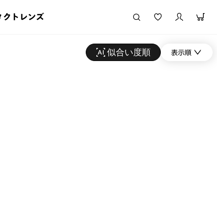
タクトレンズ
似合い度順
表示順