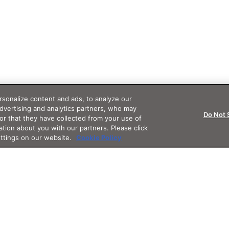
sonalize content and ads, to analyze our
advertising and analytics partners, who may
Do Not 
or that they have collected from your use of
ation about you with our partners. Please click
ettings on our website.
Cookie Policy