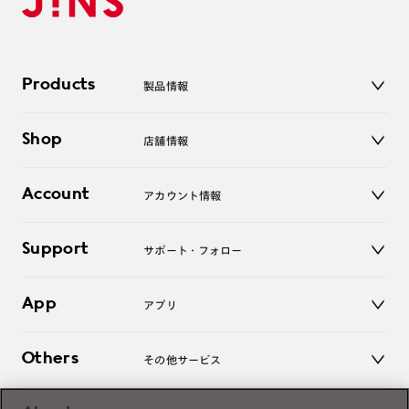
Products
製品情報
メガネ
Shop
店舗情報
サングラス
レンズ
店舗
コンタクトレンズ
Account
アカウント情報
オンラインショップ
老眼鏡
キッズ
マイページ／ログイン
Support
アクセサリー
サポート・フォロー
ログアウト
LINE公式アカウント
お知らせ
App
アプリ
よくあるご質問
ご利用ガイド
JINSアプリ
お問い合わせ
Others
その他サービス
3D WEB試着