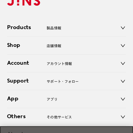
Products
製品情報
メガネ
Shop
店舗情報
サングラス
レンズ
店舗
コンタクトレンズ
Account
アカウント情報
オンラインショップ
老眼鏡
キッズ
マイページ／ログイン
Support
アクセサリー
サポート・フォロー
ログアウト
LINE公式アカウント
お知らせ
App
アプリ
よくあるご質問
ご利用ガイド
JINSアプリ
お問い合わせ
Others
その他サービス
3D WEB試着